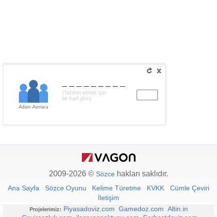
_________
(Tahmin etmek için
bir harf girin)
2009-2026 ©
hakları saklıdır.
Sözce
Ana Sayfa
Sözce Oyunu
Kelime Türetme
KVKK
Cümle Çeviri
İletişim
Piyasadoviz.com
Gamedoz.com
Altin.in
Projelerimiz: