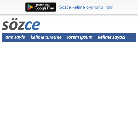
Sözce kelime oyununu indir
Sözce kelime oyununu indir