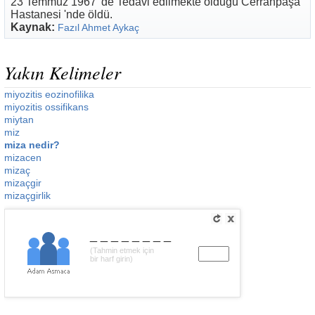
23 Temmuz 1967 'de Tedavi edilmekte olduğu Cerrahpaşa
Hastanesi 'nde öldü.
Kaynak:
Fazıl Ahmet Aykaç
Yakın Kelimeler
miyozitis eozinofilika
miyozitis ossifikans
miytan
miz
miza nedir?
mizacen
mizaç
mizaçgir
mizaçgirlik
________
(Tahmin etmek için
bir harf girin)