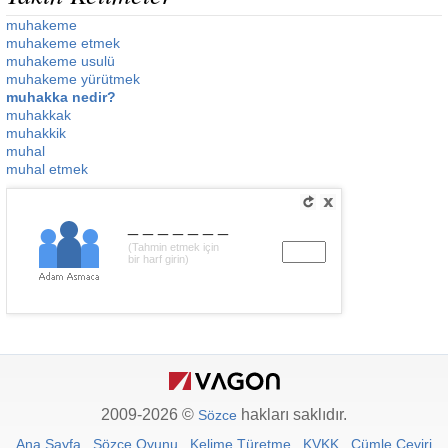
muhakeme
muhakeme etmek
muhakeme usulü
muhakeme yürütmek
muhakka nedir?
muhakkak
muhakkik
muhal
muhal etmek
_______
(Tahmin etmek için
bir harf girin)
2009-2026 ©
hakları saklıdır.
Sözce
Ana Sayfa
Sözce Oyunu
Kelime Türetme
KVKK
Cümle Çeviri