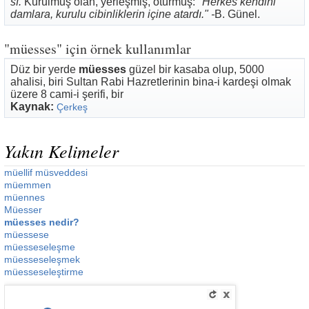
sf.
Kurulmuş olan, yerleşmiş, oturmuş:
"Herkes kendini
damlara, kurulu cibinliklerin içine atardı." -
B. Günel.
"müesses" için örnek kullanımlar
Düz bir yerde
müesses
güzel bir kasaba olup, 5000
ahalisi, biri Sultan Rabi Hazretlerinin bina-i kardeşi olmak
üzere 8 cami-i şerifi, bir
Kaynak:
Çerkeş
Yakın Kelimeler
müellif müsveddesi
müemmen
müennes
Müesser
müesses nedir?
müessese
müesseseleşme
müesseseleşmek
müesseseleştirme