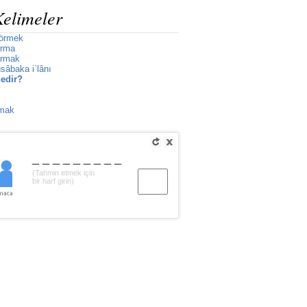
Kelimeler
görmek
ırma
ırmak
sâbaka i`lânı
edir?
lmak
_________
(Tahmin etmek için
bir harf girin)