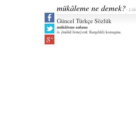
mükâleme ne demek?
- 1 sö
Güncel Türkçe Sözlük
mükâleme anlamı
is. (mükâ:leme) esk.
Karşılıklı konuşma.