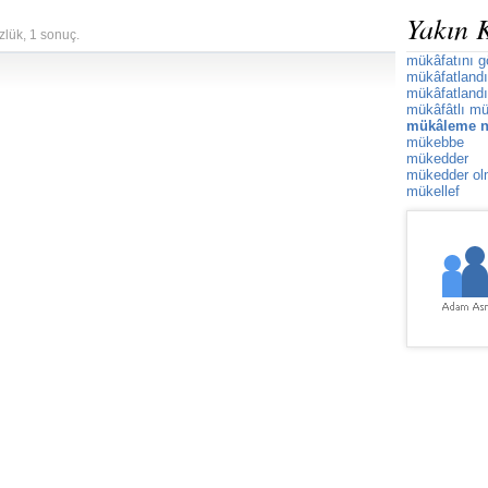
Yakın 
zlük, 1 sonuç.
mükâfatını 
mükâfatland
mükâfatland
mükâfâtlı mü
mükâleme n
mükebbe
mükedder
mükedder o
mükellef