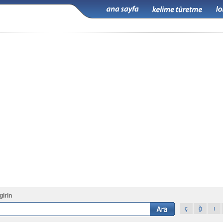
girin
ç
ğ
ı