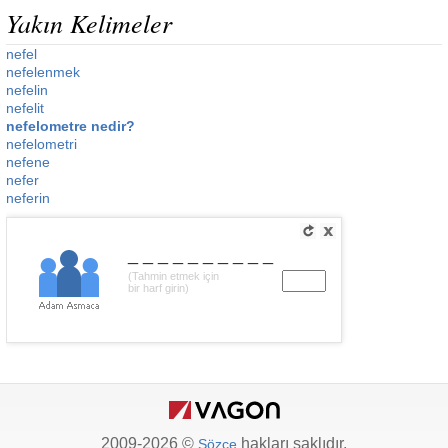
Yakın Kelimeler
nefel
nefelenmek
nefelin
nefelit
nefelometre nedir?
nefelometri
nefene
nefer
neferin
__________
(Tahmin etmek için
bir harf girin)
2009-2026 ©
hakları saklıdır.
Sözce