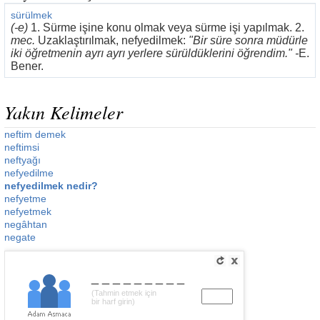
sürülmek
(-e)
1. Sürme işine konu olmak veya sürme işi yapılmak. 2.
mec.
Uzaklaştırılmak, nefyedilmek:
"Bir süre sonra müdürle
iki öğretmenin ayrı ayrı yerlere sürüldüklerini öğrendim." -
E.
Bener.
Yakın Kelimeler
neftim demek
neftimsi
neftyağı
nefyedilme
nefyedilmek nedir?
nefyetme
nefyetmek
negâhtan
negate
_________
(Tahmin etmek için
bir harf girin)