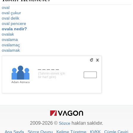
oval
oval çukur
oval delik
oval pencere
ovala nedir?
ovalak
ovalama
ovalamaç
ovalamak
_____
(Tahmin etmek için
bir harf girin)
2009-2026 ©
hakları saklıdır.
Sözce
Ana Sayfa
Sözce Oyunu
Kelime Türetme
KVKK
Cümle Çeviri