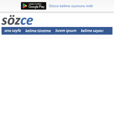
Sözce kelime oyununu indir
Sözce kelime oyununu indir