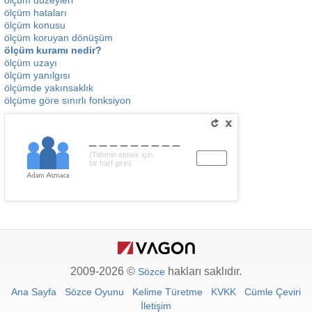
ölçüm düzeyleri
ölçüm hataları
ölçüm konusu
ölçüm koruyan dönüşüm
ölçüm kuramı nedir?
ölçüm uzayı
ölçüm yanılgısı
ölçümde yakınsaklık
ölçüme göre sınırlı fonksiyon
_________
(Tahmin etmek için
bir harf girin)
2009-2026 ©
hakları saklıdır.
Sözce
Ana Sayfa
Sözce Oyunu
Kelime Türetme
KVKK
Cümle Çeviri
İletişim