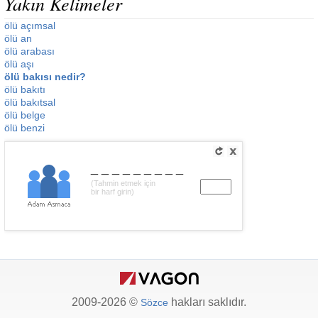
Yakın Kelimeler
ölü açımsal
ölü an
ölü arabası
ölü aşı
ölü bakısı nedir?
ölü bakıtı
ölü bakıtsal
ölü belge
ölü benzi
_________
(Tahmin etmek için
bir harf girin)
2009-2026 ©
hakları saklıdır.
Sözce