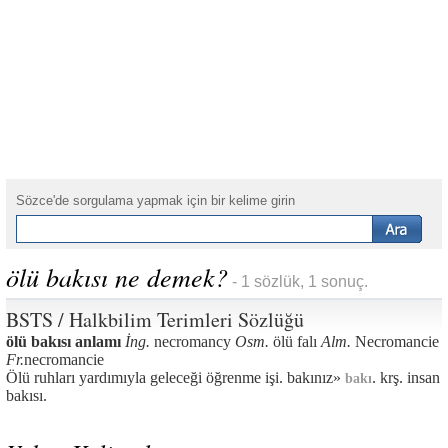
Sözce'de sorgulama yapmak için bir kelime girin
ölü bakısı ne demek?
- 1 sözlük, 1 sonuç.
BSTS / Halkbilim Terimleri Sözlüğü
ölü bakısı anlamı
İng.
necromancy
Osm.
ölü falı
Alm.
Necromancie
Fr.
necromancie
Ölü ruhları yardımıyla geleceği öğrenme işi. bakınız»
. krş. insan
bakı
bakısı.