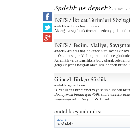
öndelik ne demek?
- 3 sözlük,
BSTS / İktisat Terimleri Sözlüğ
öndelik anlamı
İng.
advance
Alacağına sayılmak üzere önceden yapılan öde
BSTS / Tecim, Maliye, Sayışma
öndelik anlamı
İng.
advance
Osm.
avans
Fr.
ava
1. Ödenmesi gerekli bir paranın ödeme gününden 
Karşılıklı ya da karşılıksız borç olarak ödenen pa
gerçekleşecek borçtan öncelikle ödenen bir bol
Güncel Türkçe Sözlük
öndelik, -ği anlamı
is.
Yapılacak bir hizmet veya satın alınacak bir
Dostoyevski bunun için 4500 ruble öndelik alm
beğenmeyerek yırtmıştır." -
S. Birsel.
öndelik eş anlamlısı
avans
is.
Öndelik.