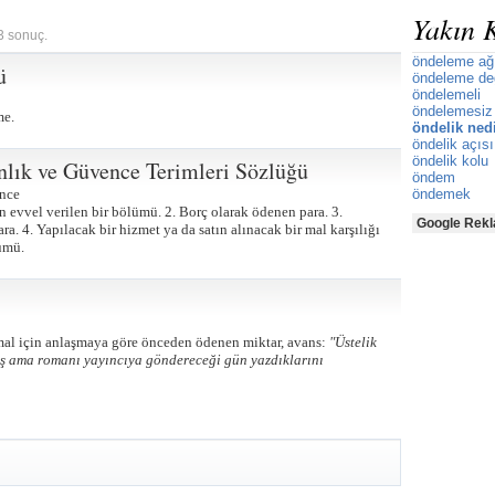
Yakın 
 3 sonuç.
öndeleme ağı
ü
öndeleme de
öndelemeli
öndelemesiz
me.
öndelik ned
öndelik açısı
öndelik kolu
nlık ve Güvence Terimleri Sözlüğü
öndem
nce
öndemek
evvel verilen bir bölümü. 2. Borç olarak ödenen para. 3.
Google Rekl
ra. 4. Yapılacak bir hizmet ya da satın alınacak bir mal karşılığı
ümü.
 mal için anlaşmaya göre önceden ödenen miktar, avans:
"Üstelik
ış ama romanı yayıncıya göndereceği gün yazdıklarını