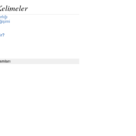
Kelimeler
rlığı
ğişimi
ir?
amları