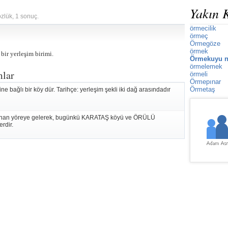
Yakın 
özlük, 1 sonuç.
örmecilik
örmeç
Örmegöze
örmek
bir yerleşim birimi.
Örmekuyu n
örmelemek
mlar
örmeli
Örmepınar
Örmetaş
sine bağlı bir köy dür. Tarihçe: yerleşim şekli iki dağ arasındadır
 bulunan yöreye gelerek, bugünkü KARATAŞ köyü ve ÖRÜLÜ
rdir.