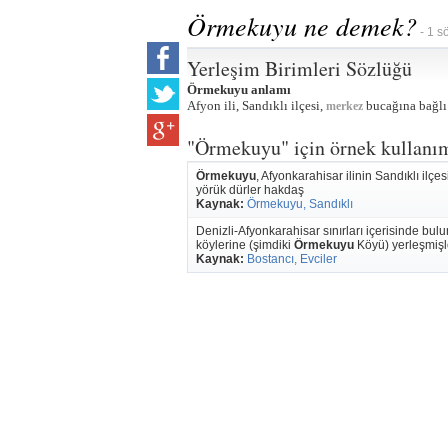
Örmekuyu ne demek?
- 1 s
Yerleşim Birimleri Sözlüğü
Örmekuyu anlamı
Afyon ili, Sandıklı ilçesi,
bucağına bağlı 
merkez
"Örmekuyu" için örnek kullanı
Örmekuyu
, Afyonkarahisar ilinin Sandıklı ilçe
yörük dürler hakdaş
Kaynak:
Örmekuyu, Sandıklı
Denizli-Afyonkarahisar sınırları içerisinde
köylerine (şimdiki
Örmekuyu
Köyü) yerleşmişle
Kaynak:
Bostancı, Evciler