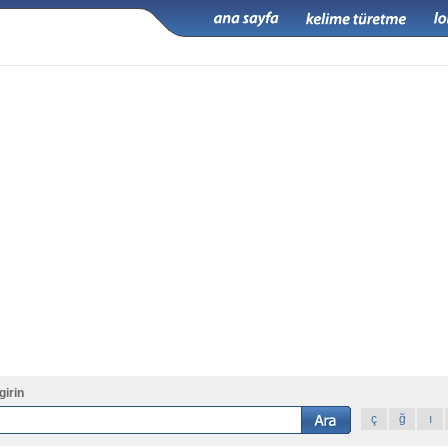
girin
ç
ğ
ı