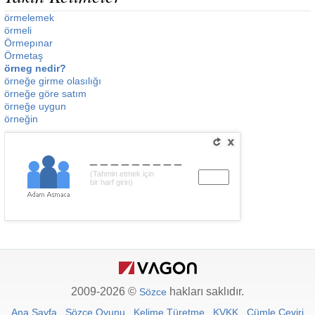
örmelemek
örmeli
Örmepınar
Örmetaş
örneg nedir?
örneğe girme olasılığı
örneğe göre satım
örneğe uygun
örneğin
_________
(Tahmin etmek için
bir harf girin)
2009-2026 ©
hakları saklıdır.
Sözce
Ana Sayfa
Sözce Oyunu
Kelime Türetme
KVKK
Cümle Çeviri