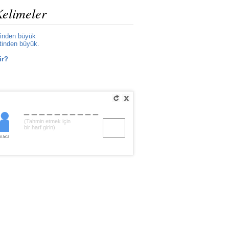
Kelimeler
tinden büyük
tinden büyük.
ir?
__________
(Tahmin etmek için
bir harf girin)