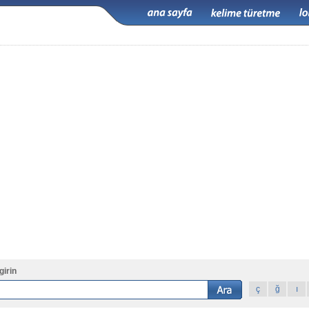
girin
ç
ğ
ı