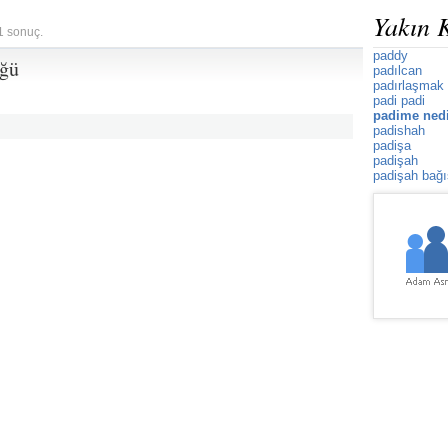
Yakın 
 1 sonuç.
paddy
üğü
padılcan
padırlaşmak
padi padi
padime ned
padishah
padişa
padişah
padişah bağı