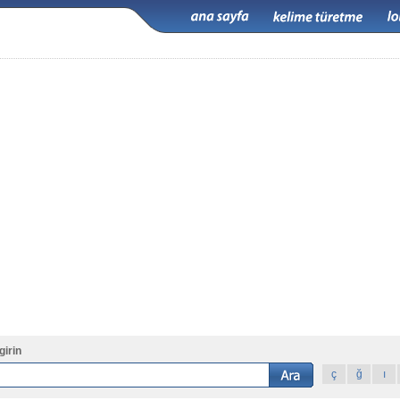
girin
ç
ğ
ı