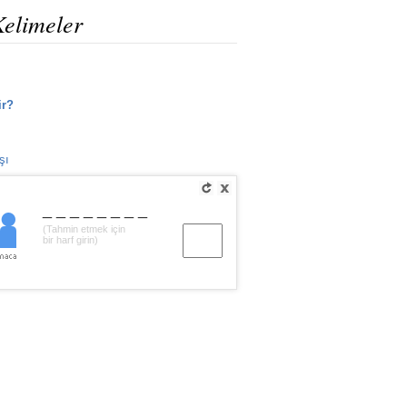
Kelimeler
ir?
şı
________
(Tahmin etmek için
bir harf girin)