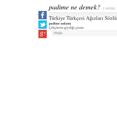
padime ne demek?
- 1 sözlük,
Türkiye Türkçesi Ağızları Sözl
padime anlamı
Çiftçilerin giydiği çizme.
-
Muğla