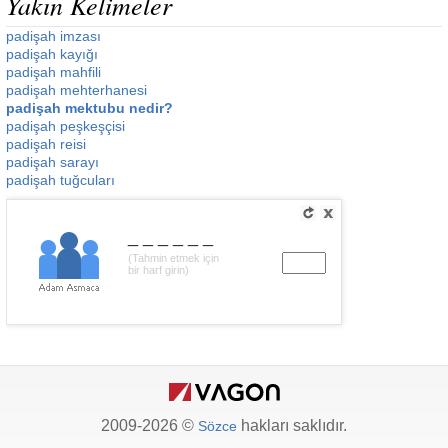
Yakın Kelimeler
padişah imzası
padişah kayığı
padişah mahfili
padişah mehterhanesi
padişah mektubu nedir?
padişah peşkeşçisi
padişah reisi
padişah sarayı
padişah tuğcuları
______
(Tahmin etmek için
bir harf girin)
2009-2026 ©
hakları saklıdır.
Sözce