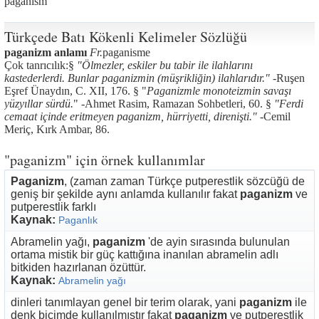
paganism
Türkçede Batı Kökenli Kelimeler Sözlüğü
paganizm anlamı
Fr.
paganisme
Çok tanrıcılık:§
"Ölmezler, eskiler bu tabir ile ilahlarını
kastederlerdi. Bunlar paganizmin (müşrikliğin) ilahlarıdır."
-Ruşen
Eşref Ünaydın, C. XII, 176. § "
Paganizmle monoteizmin savaşı
yüzyıllar sürdü.
" -Ahmet Rasim, Ramazan Sohbetleri, 60. §
"Ferdi
cemaat içinde eritmeyen paganizm, hürriyetti, direnişti." -
Cemil
Meriç, Kırk Ambar, 86.
"paganizm" için örnek kullanımlar
Paganizm
, (zaman zaman Türkçe putperestlik sözcüğü de
geniş bir şekilde aynı anlamda kullanılır fakat
paganizm
ve
putperestlik farklı
Kaynak:
Paganlık
Abramelin yağı,
paganizm
'de ayin sırasında bulunulan
ortama mistik bir güç kattığına inanılan abramelin adlı
bitkiden hazırlanan özüttür.
Kaynak:
Abramelin yağı
dinleri tanımlayan genel bir terim olarak, yani
paganizm
ile
denk biçimde kullanılmıştır fakat
paganizm
ve putperestlik