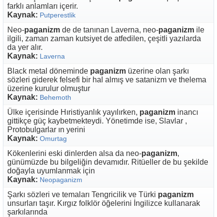
farklı anlamları içerir.
Kaynak:
Putperestlik
Neo-
paganizm
de de tanınan Laverna, neo-
paganizm
ile
ilgili, zaman zaman kutsiyet de atfedilen, çeşitli yazılarda
da yer alır.
Kaynak:
Laverna
Black metal döneminde
paganizm
üzerine olan şarkı
sözleri giderek felsefi bir hal almış ve satanizm ve thelema
üzerine kurulur olmuştur
Kaynak:
Behemoth
Ülke içerisinde Hıristiyanlık yayılırken,
paganizm
inancı
gittikçe güç kaybetmekteydi. Yönetimde ise, Slavlar ,
Protobulgarlar ın yerini
Kaynak:
Omurtag
Kökenlerini eski dinlerden alsa da neo-
paganizm
,
günümüzde bu bilgeliğin devamıdır. Ritüeller de bu şekilde
doğayla uyumlanmak için
Kaynak:
Neopaganizm
Şarkı sözleri ve temaları Tengricilik ve Türki
paganizm
unsurları taşır. Kırgız folklör öğelerini İngilizce kullanarak
şarkılarında