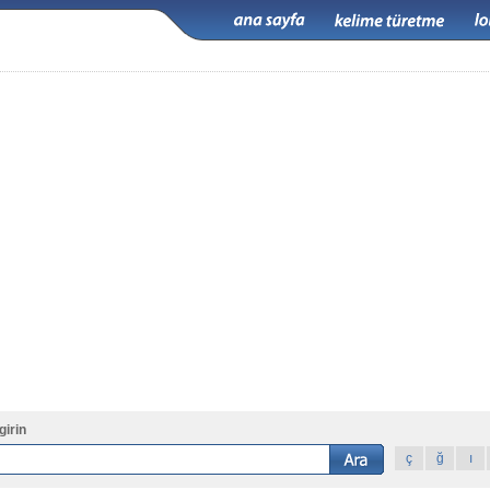
girin
ç
ğ
ı