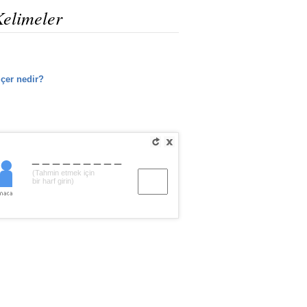
Kelimeler
lçer nedir?
_________
(Tahmin etmek için
bir harf girin)