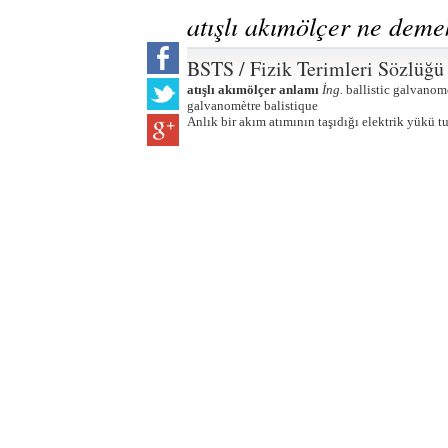
atışlı akımölçer ne dem
BSTS / Fizik Terimleri Sözlüğü
atışlı akımölçer anlamı
İng.
ballistic galvanom
galvanomètre balistique
Anlık bir akım atımının taşıdığı elektrik yükü tu