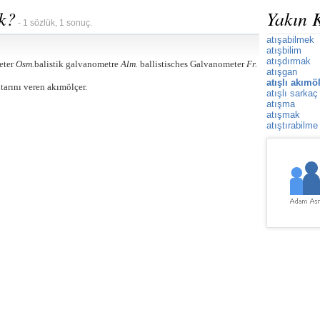
ek?
Yakın 
- 1 sözlük, 1 sonuç.
atışabilmek
atışbilim
atışdırmak
eter
Osm.
balistik galvanometre
Alm.
ballistisches Galvanometer
Fr.
atışgan
atışlı akımö
tarını veren akımölçer.
atışlı sarkaç
atışma
atışmak
atıştırabilme