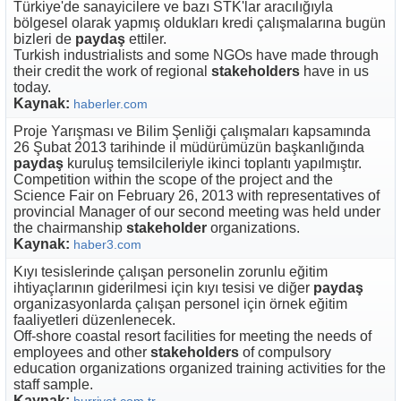
Türkiye'de sanayicilere ve bazı STK'lar aracılığıyla
bölgesel olarak yapmış oldukları kredi çalışmalarına bugün
bizleri de
paydaş
ettiler.
Turkish industrialists and some NGOs have made ​​through
their credit the work of regional
stakeholders
have in us
today.
Kaynak:
haberler.com
Proje Yarışması ve Bilim Şenliği çalışmaları kapsamında
26 Şubat 2013 tarihinde il müdürümüzün başkanlığında
paydaş
kuruluş temsilcileriyle ikinci toplantı yapılmıştır.
Competition within the scope of the project and the
Science Fair on February 26, 2013 with representatives of
provincial Manager of our second meeting was held under
the chairmanship
stakeholder
organizations.
Kaynak:
haber3.com
Kıyı tesislerinde çalışan personelin zorunlu eğitim
ihtiyaçlarının giderilmesi için kıyı tesisi ve diğer
paydaş
organizasyonlarda çalışan personel için örnek eğitim
faaliyetleri düzenlenecek.
Off-shore coastal resort facilities for meeting the needs of
employees and other
stakeholders
of compulsory
education organizations organized training activities for the
staff sample.
Kaynak: