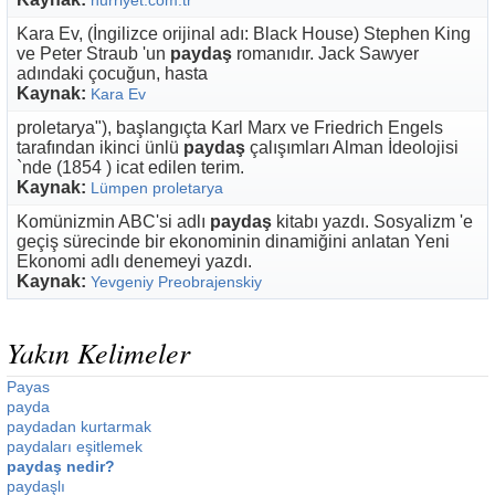
hurriyet.com.tr
Kara Ev, (İngilizce orijinal adı: Black House) Stephen King
ve Peter Straub 'un
paydaş
romanıdır. Jack Sawyer
adındaki çocuğun, hasta
Kaynak:
Kara Ev
proletarya"), başlangıçta Karl Marx ve Friedrich Engels
tarafından ikinci ünlü
paydaş
çalışımları Alman İdeolojisi
`nde (1854 ) icat edilen terim.
Kaynak:
Lümpen proletarya
Komünizmin ABC'si adlı
paydaş
kitabı yazdı. Sosyalizm 'e
geçiş sürecinde bir ekonominin dinamiğini anlatan Yeni
Ekonomi adlı denemeyi yazdı.
Kaynak:
Yevgeniy Preobrajenskiy
Yakın Kelimeler
Payas
payda
paydadan kurtarmak
paydaları eşitlemek
paydaş nedir?
paydaşlı