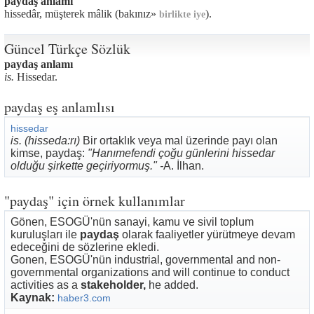
paydaş anlamı
hissedâr, müşterek mâlik (bakınız»
).
birlikte iye
Güncel Türkçe Sözlük
paydaş anlamı
is.
Hissedar.
paydaş eş anlamlısı
hissedar
is. (hisseda:rı)
Bir ortaklık veya mal üzerinde payı olan
kimse, paydaş:
"Hanımefendi çoğu günlerini hissedar
olduğu şirkette geçiriyormuş." -
A. İlhan.
"paydaş" için örnek kullanımlar
Gönen, ESOGÜ'nün sanayi, kamu ve sivil toplum
kuruluşları ile
paydaş
olarak faaliyetler yürütmeye devam
edeceğini de sözlerine ekledi.
Gonen, ESOGÜ'nün industrial, governmental and non-
governmental organizations and will continue to conduct
activities as a
stakeholder,
he added.
Kaynak:
haber3.com