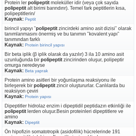
Protein ler
polipeptit
moleküller idir (veya çok sayıda
polipeptit
alt birimi barındırır). Temel fark peptitlerin kısa,
polipeptitlerin/
Kaynak:
Peptit
birincil yapıyı "
polipeptit
zincirdeki amino asit dizisi" olarak
tanımlanmasını önermiş ve bu tanımın "kovalent yapı"
tanımından farklı
Kaynak:
Protein birincil yapısı
Bir beta iplik (β iplik olarak da yazılır) 3 ila 10 amino asit
uzunluğunda bir
polipeptit
zincirinden oluşur, polipeptir
omurga neredeyse
Kaynak:
Beta yaprak
Protein amino asitleri bir yoğunlaşma reaksiyonu ile
birleşerek bir
polipeptit
zincir oluştururlar. Canlılarda bu
reaksiyon çeviri
Kaynak:
Protein yapısı
Dipeptitler hidrolaz enzim i dipeptidil peptidazın etkinliği ile
polipeptit
lerden oluşur.Besin proteinleri dipeptitlere ve
amino
Kaynak:
Dipeptit
Ön hipofizin somatotropik (asidofilik) hücrelerinde 191