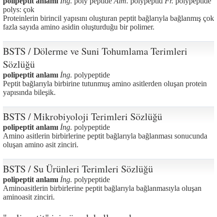
polipeptit anlamı
İng.
poly peptide
Alm.
polypeptid
Fr.
polypeptide
polys: çok
Proteinlerin birincil yapısını oluşturan peptit bağlarıyla bağlanmış çok
fazla sayıda amino asidin oluşturduğu bir polimer.
BSTS / Dölerme ve Suni Tohumlama Terimleri
Sözlüğü
polipeptit anlamı
İng.
polypeptide
Peptit bağlarıyla birbirine tutunmuş amino asitlerden oluşan protein
yapısında bileşik.
BSTS / Mikrobiyoloji Terimleri Sözlüğü
polipeptit anlamı
İng.
polypeptide
Amino asitlerin birbirlerine peptit bağlarıyla bağlanması sonucunda
oluşan amino asit zinciri.
BSTS / Su Ürünleri Terimleri Sözlüğü
polipeptit anlamı
İng.
polypeptide
Aminoasitlerin birbirlerine peptit bağlarıyla bağlanmasıyla oluşan
aminoasit zinciri.