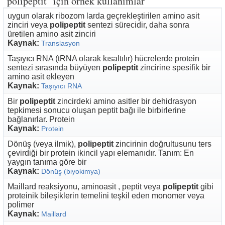
"polipeptit" için örnek kullanımlar
uygun olarak ribozom larda geçrekleştirilen amino asit
zinciri veya
polipeptit
sentezi sürecidir, daha sonra
üretilen amino asit zinciri
Kaynak:
Translasyon
Taşıyıcı RNA (tRNA olarak kısaltılır) hücrelerde protein
sentezi sırasında büyüyen
polipeptit
zincirine spesifik bir
amino asit ekleyen
Kaynak:
Taşıyıcı RNA
Bir
polipeptit
zincirdeki amino asitler bir dehidrasyon
tepkimesi sonucu oluşan peptit bağı ile birbirlerine
bağlanırlar. Protein
Kaynak:
Protein
Dönüş (veya ilmik),
polipeptit
zincirinin doğrultusunu ters
çevirdiği bir protein ikincil yapı elemanıdır. Tanım: En
yaygın tanıma göre bir
Kaynak:
Dönüş (biyokimya)
Maillard reaksiyonu, aminoasit , peptit veya
polipeptit
gibi
proteinik bileşiklerin temelini teşkil eden monomer veya
polimer
Kaynak:
Maillard