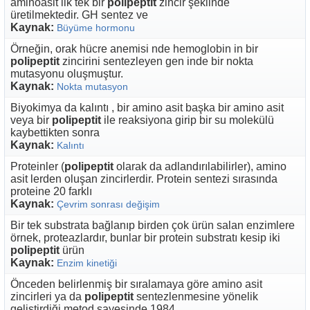
aminoasit lik tek bir
polipeptit
zincir şeklinde
üretilmektedir. GH sentez ve
Kaynak:
Büyüme hormonu
Örneğin, orak hücre anemisi nde hemoglobin in bir
polipeptit
zincirini sentezleyen gen inde bir nokta
mutasyonu oluşmuştur.
Kaynak:
Nokta mutasyon
Biyokimya da kalıntı , bir amino asit başka bir amino asit
veya bir
polipeptit
ile reaksiyona girip bir su molekülü
kaybettikten sonra
Kaynak:
Kalıntı
Proteinler (
polipeptit
olarak da adlandırılabilirler), amino
asit lerden oluşan zincirlerdir. Protein sentezi sırasında
proteine 20 farklı
Kaynak:
Çevrim sonrası değişim
Bir tek substrata bağlanıp birden çok ürün salan enzimlere
örnek, proteazlardır, bunlar bir protein substratı kesip iki
polipeptit
ürün
Kaynak:
Enzim kinetiği
Önceden belirlenmiş bir sıralamaya göre amino asit
zincirleri ya da
polipeptit
sentezlenmesine yönelik
geliştirdiği metod sayesinde 1984