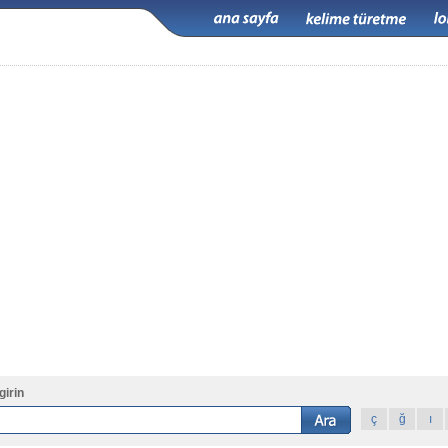
girin
ç
ğ
ı