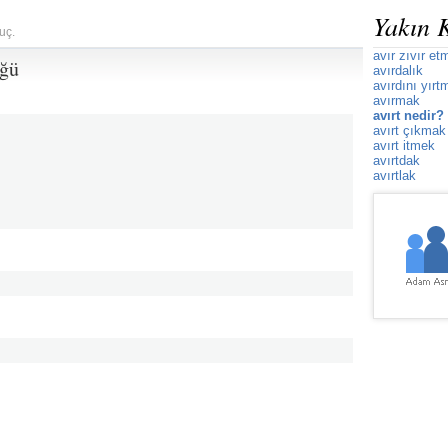
Yakın 
uç.
avır zıvır et
üğü
avırdalık
avırdını yırt
avırmak
avırt nedir?
avırt çıkmak
avırt itmek
avırtdak
avırtlak