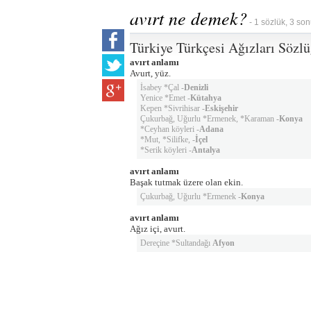
avırt ne demek?
- 1 sözlük, 3 son
Türkiye Türkçesi Ağızları Sözl
avırt anlamı
Avurt, yüz.
İsabey *Çal -
Denizli
Yenice *Emet -
Kütahya
Kepen *Sivrihisar -
Eskişehir
Çukurbağ, Uğurlu *Ermenek, *Karaman -
Konya
*Ceyhan köyleri -
Adana
*Mut, *Silifke, -
İçel
*Serik köyleri -
Antalya
avırt anlamı
Başak tutmak üzere olan ekin.
Çukurbağ, Uğurlu *Ermenek -
Konya
avırt anlamı
Ağız içi, avurt.
Dereçine *Sultandağı
Afyon