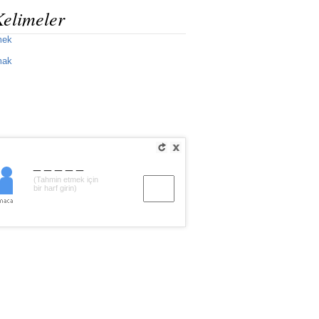
Kelimeler
mek
mak
_____
(Tahmin etmek için
bir harf girin)