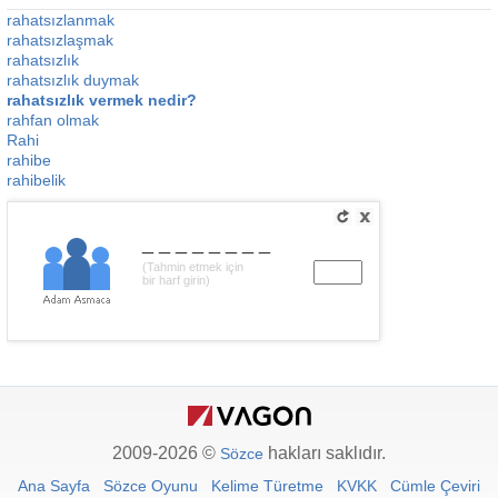
rahatsızlanmak
rahatsızlaşmak
rahatsızlık
rahatsızlık duymak
rahatsızlık vermek nedir?
rahfan olmak
Rahi
rahibe
rahibelik
________
(Tahmin etmek için
bir harf girin)
2009-2026 ©
hakları saklıdır.
Sözce
Ana Sayfa
Sözce Oyunu
Kelime Türetme
KVKK
Cümle Çeviri