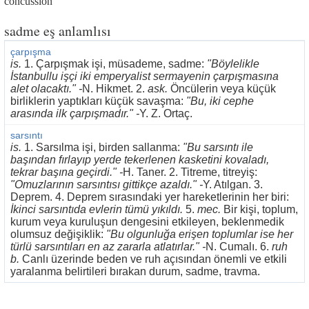
concussion
sadme eş anlamlısı
çarpışma
is.
1. Çarpışmak işi, müsademe, sadme:
"Böylelikle
İstanbullu işçi iki emperyalist sermayenin çarpışmasına
alet olacaktı." -
N. Hikmet. 2.
ask.
Öncülerin veya küçük
birliklerin yaptıkları küçük savaşma:
"Bu, iki cephe
arasında ilk çarpışmadır." -
Y. Z. Ortaç.
sarsıntı
is.
1. Sarsılma işi, birden sallanma:
"Bu sarsıntı ile
başından fırlayıp yerde tekerlenen kasketini kovaladı,
tekrar başına geçirdi." -
H. Taner. 2. Titreme, titreyiş:
"Omuzlarının sarsıntısı gittikçe azaldı." -
Y. Atılgan. 3.
Deprem. 4. Deprem sırasındaki yer hareketlerinin her biri:
İkinci sarsıntıda evlerin tümü yıkıldı.
5.
mec.
Bir kişi, toplum,
kurum veya kuruluşun dengesini etkileyen, beklenmedik
olumsuz değişiklik:
"Bu olgunluğa erişen toplumlar ise her
türlü sarsıntıları en az zararla atlatırlar." -
N. Cumalı. 6.
ruh
b.
Canlı üzerinde beden ve ruh açısından önemli ve etkili
yaralanma belirtileri bırakan durum, sadme, travma.