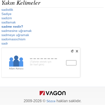
Yakın Kelimeler
sadistlik
Sadiye
sadizm
sadlamak
sadme nedir?
sadmesine uğramak
sadmeye uğramak
sadomasochism
sadr
________
(Tahmin etmek için
bir harf girin)
2009-2026 ©
hakları saklıdır.
Sözce