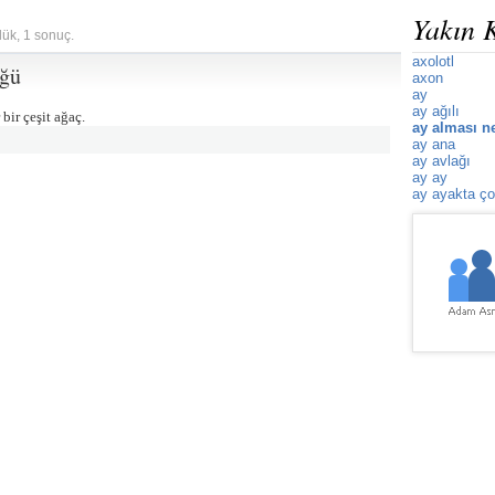
Yakın 
lük, 1 sonuç.
axolotl
üğü
axon
ay
ay ağılı
bir çeşit ağaç.
ay alması n
ay ana
ay avlağı
ay ay
ay ayakta ço