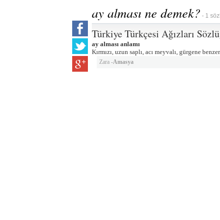
ay alması ne demek?
- 1 söz
Türkiye Türkçesi Ağızları Sözl
ay alması anlamı
Kırmızı, uzun saplı, acı meyvalı, gürgene benzer 
Zara -
Amasya