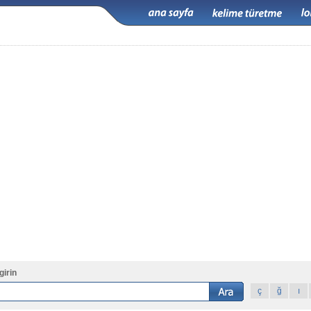
girin
ç
ğ
ı