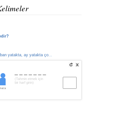
Kelimeler
edir?
ban yatakta, ay yatakta ço...
_______
(Tahmin etmek için
bir harf girin)