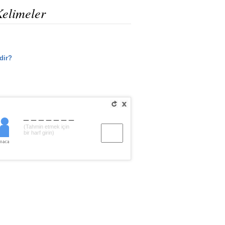
Kelimeler
dir?
_______
(Tahmin etmek için
bir harf girin)