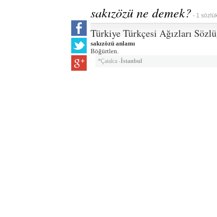
sakızözü ne demek?
- 1 sözlü
Türkiye Türkçesi Ağızları Sözl
sakızözü anlamı
Böğürtlen.
*Çatalca -
İstanbul