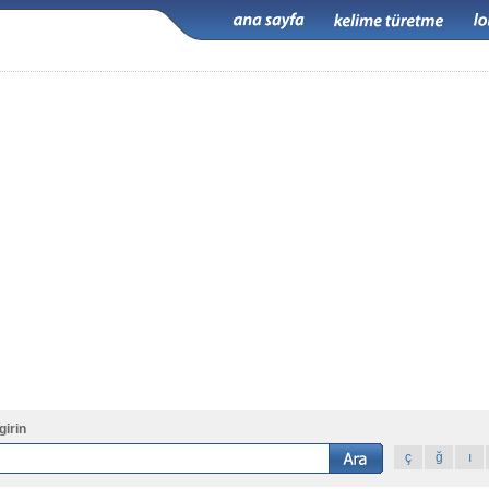
girin
ç
ğ
ı