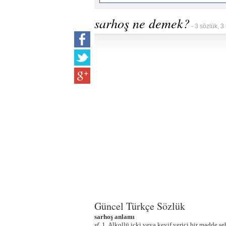
sarhoş ne demek?
- 3 sözlük, 3
Güncel Türkçe Sözlük
sarhoş anlamı
sf.
1. Alkollü içki veya keyif verici bir madde s