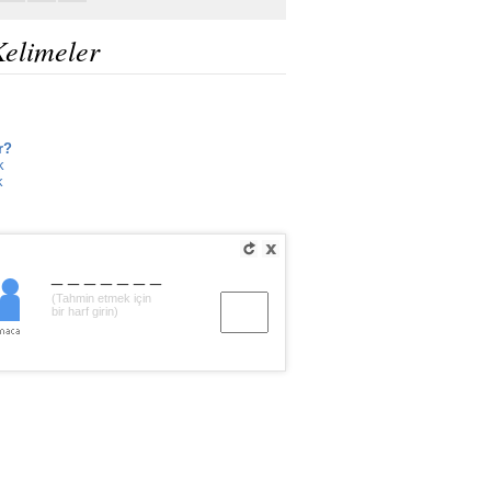
Kelimeler
r?
k
k
_______
(Tahmin etmek için
bir harf girin)