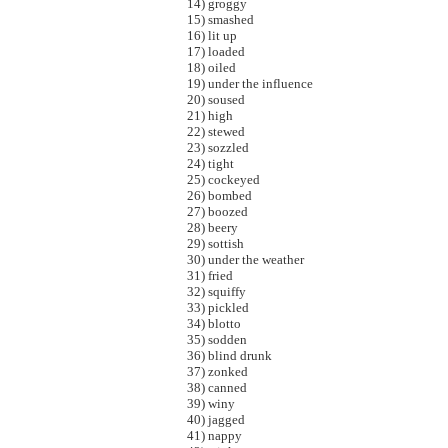
14) groggy
15) smashed
16) lit up
17) loaded
18) oiled
19) under the influence
20) soused
21) high
22) stewed
23) sozzled
24) tight
25) cockeyed
26) bombed
27) boozed
28) beery
29) sottish
30) under the weather
31) fried
32) squiffy
33) pickled
34) blotto
35) sodden
36) blind drunk
37) zonked
38) canned
39) winy
40) jagged
41) nappy