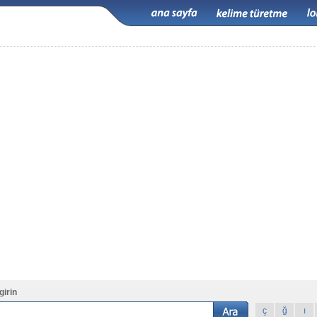
girin
ç
ğ
ı