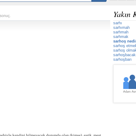
Yakın 
 sonuç.
sarhı
sarhımah
sarhmah
sarhmak
sarhoş nedi
sarhoş etme
sarhoş olma
sarhoşbacak
sarhoşbarı
ebebiyle kendini bilmeyecek durumda olan (kimse), esrik, mest,