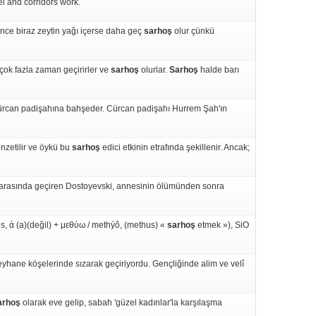
l and corridors work.
önce biraz zeytin yağı içerse daha geç
sarhoş
olur çünkü
ok fazla zaman geçirirler ve
sarhoş
olurlar.
Sarhoş
halde barı
ürcan padişahına bahşeder. Cürcan padişahı Hurrem Şah'ın
nzetilir ve öykü bu
sarhoş
edici etkinin etrafında şekillenir. Ancak;
 arasında geçiren Dostoyevski, annesinin ölümünden sonra
s, ἀ (a)(değil) + μεθὐω / methýô, (methus) «
sarhoş
etmek »), SiO
yhane köşelerinde sızarak geçiriyordu. Gençliğinde alim ve velî
arhoş
olarak eve gelip, sabah 'güzel kadınlar'la karşılaşma