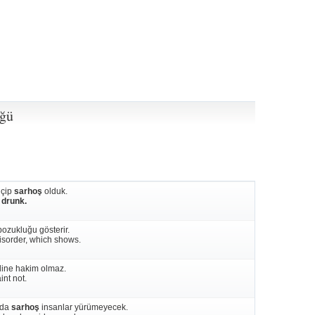
üğü
içip
sarhoş
olduk.
e
drunk.
ozukluğu gösterir.
isorder, which shows.
dine hakim olmaz.
int not.
rda
sarhoş
insanlar yürümeyecek.