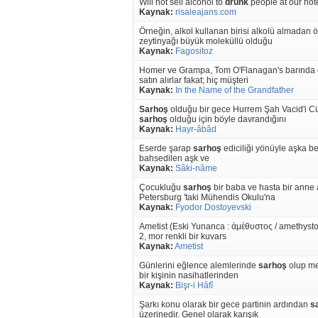
Will not sell alcohol to
drunk
people at our hote
Kaynak:
risaleajans.com
Örneğin, alkol kullanan birisi alkolü almadan 
zeytinyağı büyük moleküllü olduğu
Kaynak:
Fagositoz
Homer ve Grampa, Tom O'Flanagan's barında ç
satın alırlar fakat; hiç müşteri
Kaynak:
In the Name of the Grandfather
Sarhoş
olduğu bir gece Hurrem Şah Vacid'i C
sarhoş
olduğu için böyle davrandığını
Kaynak:
Hayr-âbâd
Eserde şarap
sarhoş
ediciliği yönüyle aşka be
bahsedilen aşk ve
Kaynak:
Sâki-nâme
Çocukluğu
sarhoş
bir baba ve hasta bir anne
Petersburg 'taki Mühendis Okulu'na
Kaynak:
Fyodor Dostoyevski
Ametist (Eski Yunanca : ἀμέθυστος / amethysto
2, mor renkli bir kuvars
Kaynak:
Ametist
Günlerini eğlence alemlerinde
sarhoş
olup me
bir kişinin nasihatlerinden
Kaynak:
Bişr-i Hâfî
Şarkı konu olarak bir gece partinin ardından
s
üzerinedir. Genel olarak karışık