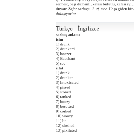
sermest, başı dumanlı, kafası bulutlu, kafası iyi,
duyan:
Zafer sarhoşu.
3.
zf. mec.
Hoşa giden bir 
dolaşıyorlar.
Türkçe - İngilizce
sarhoş anlamı
isim
1) drunk
2) drunkard
3) boozer
4) Bacchant
5) sot
sıfat
1) drunk
2) drunken
3) intoxicated
4) pissed
5) stoned
6) tanked
7) boozy
8) besotted
9) corked
10) woozy
11) lit
12) sloshed
13) pixilated