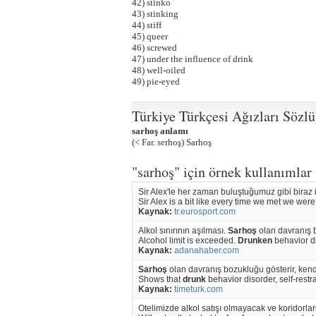
42) stinko
43) stinking
44) stiff
45) queer
46) screwed
47) under the influence of drink
48) well-oiled
49) pie-eyed
Türkiye Türkçesi Ağızları Sözl
sarhoş anlamı
(< Far. serhoş) Sarhoş
"sarhoş" için örnek kullanımlar
Sir Alex'le her zaman buluştuğumuz gibi biraz 
Sir Alex is a bit like every time we met we wer
Kaynak:
tr.eurosport.com
Alkol sınırının aşılması.
Sarhoş
olan davranış b
Alcohol limit is exceeded.
Drunken
behavior d
Kaynak:
adanahaber.com
Sarhoş
olan davranış bozukluğu gösterir, ken
Shows that
drunk
behavior disorder, self-restra
Kaynak:
timeturk.com
Otelimizde alkol satışı olmayacak ve koridorla