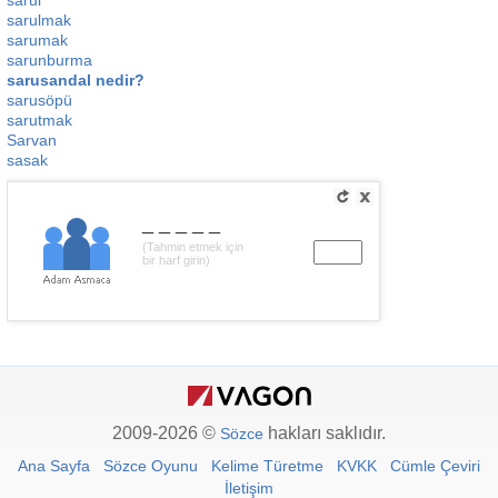
sarul
sarulmak
sarumak
sarunburma
sarusandal nedir?
sarusöpü
sarutmak
Sarvan
sasak
_____
(Tahmin etmek için
bir harf girin)
2009-2026 ©
hakları saklıdır.
Sözce
Ana Sayfa
Sözce Oyunu
Kelime Türetme
KVKK
Cümle Çeviri
İletişim