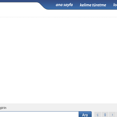
girin
ç
ğ
ı