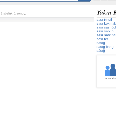
Yakın 
 1 sözlük, 1 sonuç.
sası irincil
sası kokmak
sası sası ğ
sası sıvkın
sası sıvkınc
sası ter
sasıg
sasıg barıg
sâsığ