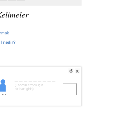
Kelimeler
ohmak
ıl nedir?
_________
(Tahmin etmek için
bir harf girin)