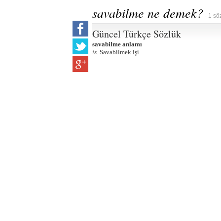
savabilme ne demek?
- 1 sö
Güncel Türkçe Sözlük
savabilme anlamı
is.
Savabilmek işi.