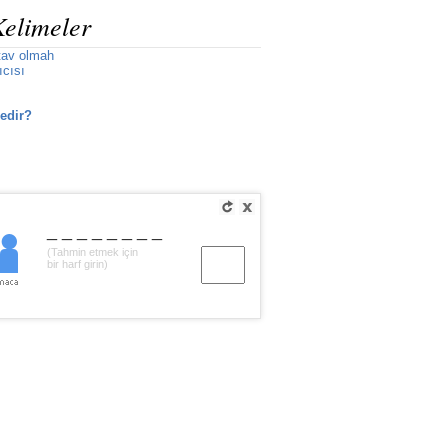
Kelimeler
tav olmah
ıcısı
edir?
________
(Tahmin etmek için
bir harf girin)