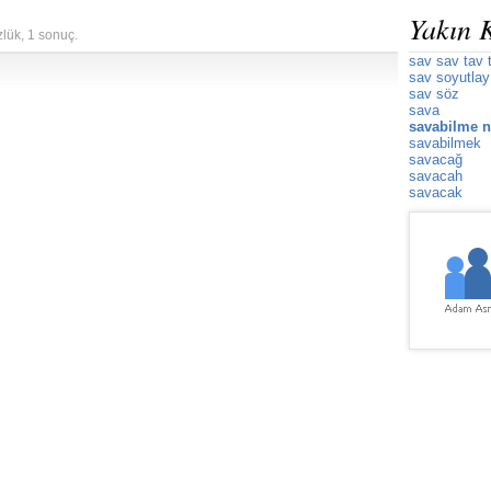
Yakın 
zlük, 1 sonuç.
sav sav tav 
sav soyutlay
sav söz
sava
savabilme n
savabilmek
savacağ
savacah
savacak