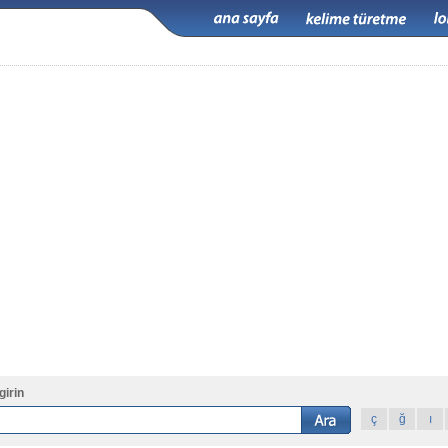
girin
ç
ğ
ı