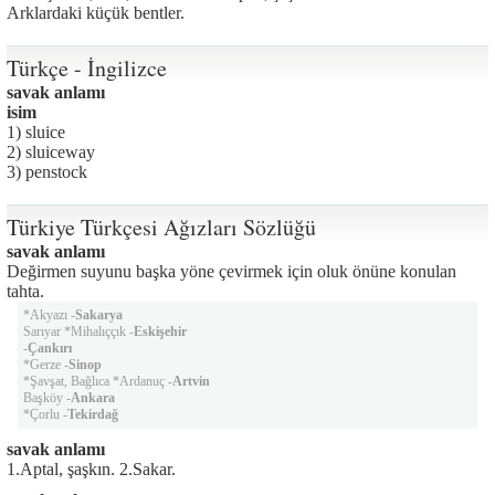
Arklardaki küçük bentler.
Türkçe - İngilizce
savak anlamı
isim
1) sluice
2) sluiceway
3) penstock
Türkiye Türkçesi Ağızları Sözlüğü
savak anlamı
Değirmen suyunu başka yöne çevirmek için oluk önüne konulan
tahta.
*Akyazı -
Sakarya
Sarıyar *Mihalıççık -
Eskişehir
-
Çankırı
*Gerze -
Sinop
*Şavşat, Bağlıca *Ardanuç -
Artvin
Başköy -
Ankara
*Çorlu -
Tekirdağ
savak anlamı
1.Aptal, şaşkın. 2.Sakar.