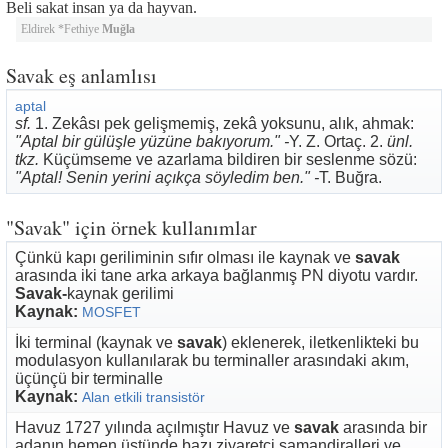
Beli sakat insan ya da hayvan.
Eldirek *Fethiye
Muğla
Savak eş anlamlısı
aptal
sf.
1. Zekâsı pek gelişmemiş, zekâ yoksunu, alık, ahmak:
"Aptal bir gülüşle yüzüne bakıyorum." -
Y. Z. Ortaç. 2.
ünl.
tkz.
Küçümseme ve azarlama bildiren bir seslenme sözü:
"Aptal! Senin yerini açıkça söyledim ben." -
T. Buğra.
"Savak" için örnek kullanımlar
Çünkü kapı geriliminin sıfır olması ile kaynak ve
savak
arasında iki tane arka arkaya bağlanmış PN diyotu vardır.
Savak-
kaynak gerilimi
Kaynak:
MOSFET
İki terminal (kaynak ve
savak
) eklenerek, iletkenlikteki bu
modulasyon kullanılarak bu terminaller arasındaki akım,
üçünçü bir terminalle
Kaynak:
Alan etkili transistör
Havuz 1727 yılında açılmıştır Havuz ve
savak
arasında bir
adanın hemen üstünde bazı ziyaretçi şamandiralleri ve