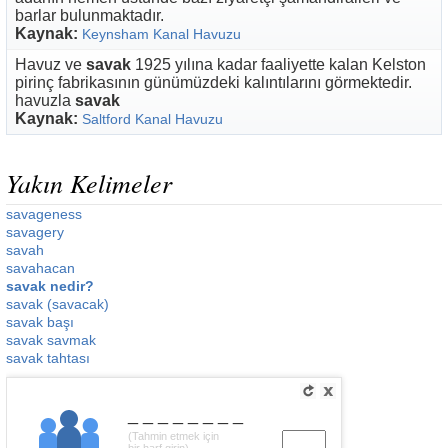
barlar bulunmaktadır.
Kaynak:
Keynsham Kanal Havuzu
Havuz ve
savak
1925 yılına kadar faaliyette kalan Kelston
pirinç fabrikasının günümüzdeki kalıntılarını görmektedir.
havuzla
savak
Kaynak:
Saltford Kanal Havuzu
Yakın Kelimeler
savageness
savagery
savah
savahacan
savak nedir?
savak (savacak)
savak başı
savak savmak
savak tahtası
________
(Tahmin etmek için