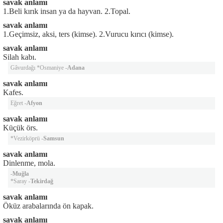
savak anlamı
1.Beli kırık insan ya da hayvan. 2.Topal.
savak anlamı
1.Geçimsiz, aksi, ters (kimse). 2.Vurucu kırıcı (kimse).
savak anlamı
Silah kabı.
Gâvurdağı *Osmaniye -
Adana
savak anlamı
Kafes.
Eğret -
Afyon
savak anlamı
Küçük örs.
*Vezirköprü -
Samsun
savak anlamı
Dinlenme, mola.
-
Muğla
*Saray -
Tekirdağ
savak anlamı
Öküz arabalarında ön kapak.
savak anlamı