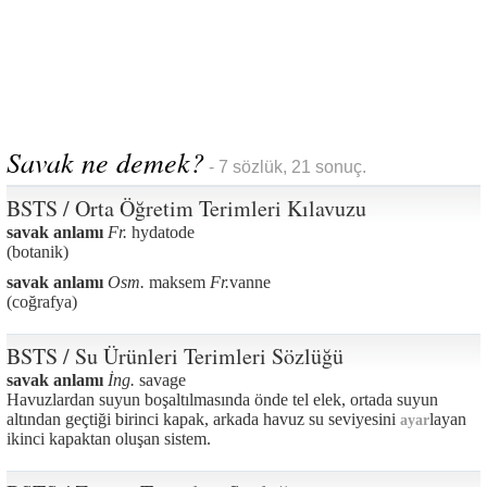
Savak ne demek?
- 7 sözlük, 21 sonuç.
BSTS / Orta Öğretim Terimleri Kılavuzu
savak anlamı
Fr.
hydatode
(botanik)
savak anlamı
Osm.
maksem
Fr.
vanne
(coğrafya)
BSTS / Su Ürünleri Terimleri Sözlüğü
savak anlamı
İng.
savage
Havuzlardan suyun boşaltılmasında önde tel elek, ortada suyun
altından geçtiği birinci kapak, arkada havuz su seviyesini
layan
ayar
ikinci kapaktan oluşan sistem.