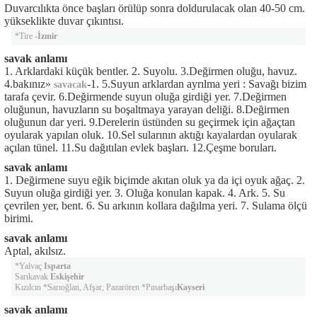
Duvarcılıkta önce başları örülüp sonra doldurulacak olan 40-50 cm.
yükseklikte duvar çıkıntısı.
*Tire -
İzmir
savak anlamı
1. Arklardaki küçük bentler. 2. Suyolu. 3.Değirmen oluğu, havuz.
4.bakınız»
-1. 5.Suyun arklardan ayrılma yeri : Savağı bizim
savacak
tarafa çevir. 6.Değirmende suyun oluğa girdiği yer. 7.Değirmen
oluğunun, havuzların su boşaltmaya yarayan deliği. 8.Değirmen
oluğunun dar yeri. 9.Derelerin üstünden su geçirmek için ağaçtan
oyularak yapılan oluk. 10.Sel sularının aktığı kayalardan oyularak
açılan tünel. 11.Su dağıtılan evlek başları. 12.Çeşme boruları.
savak anlamı
1. Değirmene suyu eğik biçimde akıtan oluk ya da içi oyuk ağaç. 2.
Suyun oluğa girdiği yer. 3. Oluğa konulan kapak. 4. Ark. 5. Su
çevrilen yer, bent. 6. Su arkının kollara dağılma yeri. 7. Sulama ölçü
birimi.
savak anlamı
Aptal, akılsız.
*Yalvaç
Isparta
Sarıkavak
Eskişehir
Kızılcın *Sarıoğlan, Afşar, Pazarören *Pınarbaşı
Kayseri
savak anlamı