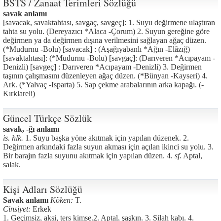
BSTS / Zanaat Terimleri Sözlüğü
savak anlamı
[savacak, savaktahtası, savgaç, savgeç]: 1. Suyu değirmene ulaştıran
tahta su yolu. (Dereyazıcı *Alaca -Çorum) 2. Suyun gereğine göre
değirmen ya da değirmen dışına verilmesini sağlayan ağaç düzen.
(*Mudurnu -Bolu) [savacak] : (Aşağıyabanlı *Ağın -Elâzığ)
[savaktahtası]: (*Mudurnu -Bolu) [savgaç]: (Darıveren *Acıpayam -
Denizli) [savgeç] : Darıveren *Acıpayam -Denizli) 3. Değirmen
taşının çalışmasını düzenleyen ağaç düzen. (*Bünyan -Kayseri) 4.
Ark. (*Yalvaç -Isparta) 5. Sap çekme arabalarının arka kapağı. (-
Kırklareli)
Güncel Türkçe Sözlük
savak, -ğı anlamı
is. hlk.
1. Suyu başka yöne akıtmak için yapılan düzenek. 2.
Değirmen arkındaki fazla suyun akması için açılan ikinci su yolu. 3.
Bir barajın fazla suyunu akıtmak için yapılan düzen. 4.
sf.
Aptal,
salak.
Kişi Adları Sözlüğü
Savak anlamı
Köken:
T.
Cinsiyet:
Erkek
1. Geçimsiz, aksi, ters kimse.2. Aptal, şaşkın. 3. Silah kabı. 4.