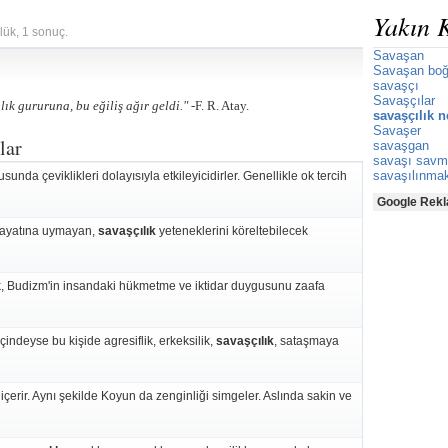
Yakın 
lük, 1 sonuç.
Savaşan
Savaşan bo
savaşçı
Savaşçılar
lık gururuna, bu eğiliş ağır geldi." -
F. R. Atay.
savaşçılık n
Savaşer
lar
savaşgan
savaşı sav
savaşılınma
sunda çeviklikleri dolayısıyla etkileyicidirler. Genellikle ok tercih
Google Rekl
 hayatına uymayan,
savaşçılık
yeteneklerini köreltebilecek
k, Budizm'in insandaki hükmetme ve iktidar duygusunu zaafa
çindeyse bu kişide agresiflik, erkeksilik,
savaşçılık
, sataşmaya
içerir. Aynı şekilde Koyun da zenginliği simgeler. Aslında sakin ve