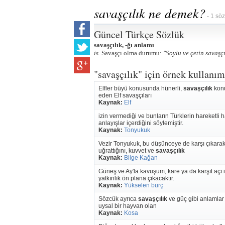
savaşçılık ne demek?
- 1 söz
Güncel Türkçe Sözlük
savaşçılık, -ğı anlamı
is.
Savaşçı olma durumu:
"Soylu ve çetin savaşçı
"savaşçılık" için örnek kullanım
Elfler büyü konusunda hünerli,
savaşçılık
konu
eden Elf savaşçıları
Kaynak:
Elf
izin vermediği ve bunların Türklerin hareketli
anlayışlar içerdiğini söylemiştir.
Kaynak:
Tonyukuk
Vezir Tonyukuk, bu düşünceye de karşı çıkara
uğrattığını, kuvvet ve
savaşçılık
Kaynak:
Bilge Kağan
Güneş ve Ay'la kavuşum, kare ya da karşıt açı i
yatkınlık ön plana çıkacaktır.
Kaynak:
Yükselen burç
Sözcük ayrıca
savaşçılık
ve güç gibi anlamlar 
uysal bir hayvan olan
Kaynak:
Kosa