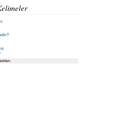
Kelimeler
ğa
edir?
mak
k
amları