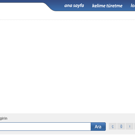
girin
ç
ğ
ı