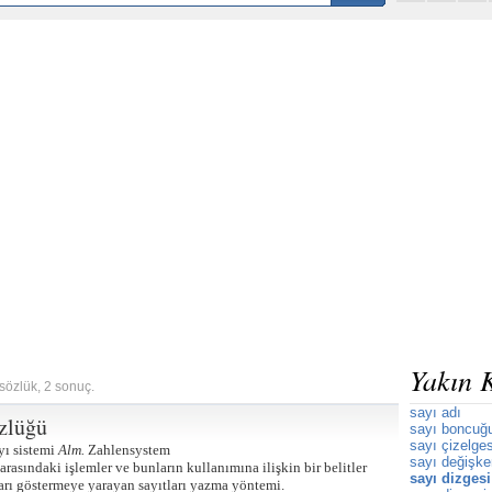
Yakın 
 sözlük, 2 sonuç.
sayı adı
zlüğü
sayı boncuğ
sayı çizelges
yı sistemi
Alm.
Zahlensystem
sayı değişke
arasındaki işlemler ve bunların kullanımına ilişkin bir belitler
sayı dizgesi
arı göstermeye yarayan sayıtları yazma yöntemi.