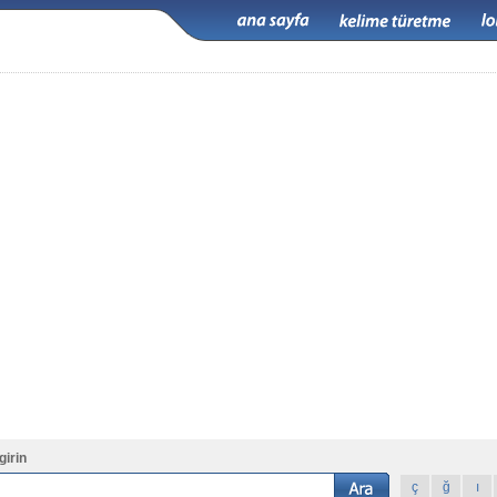
girin
ç
ğ
ı