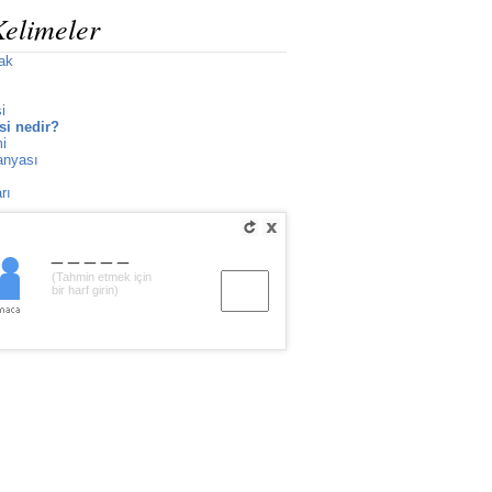
Kelimeler
ak
i
si nedir?
i
anyası
rı
_____
(Tahmin etmek için
bir harf girin)