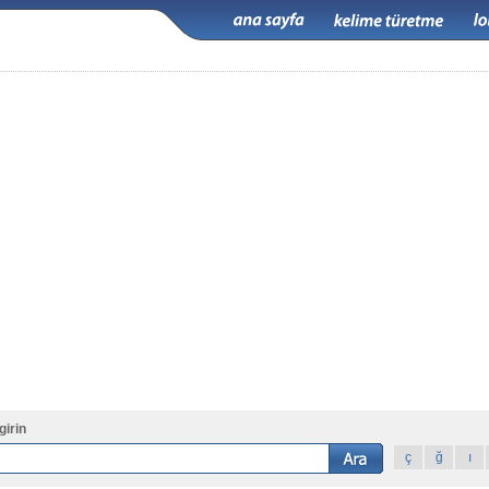
girin
ç
ğ
ı