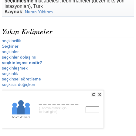
seçkinleşme
mücadelesi, tebhirhaneler (dezenfeksiyon
istasyonları), Türk
Kaynak:
Nuran Yıldırım
Yakın Kelimeler
seçkincilik
Seçkiner
seçkinler
seçkinler dolaşımı
seçkinleşme nedir?
seçkinleşmek
seçkinlik
seçkinsel eğretileme
seçkisiz değişken
_________
(Tahmin etmek için
bir harf girin)