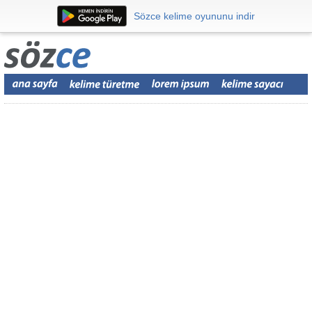
Sözce kelime oyununu indir
Sözce kelime oyununu indir