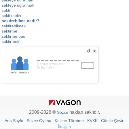
sekteye uğramak
sekteye uğratmak
sekti
sekti melih
sektirebilme nedir?
sektirebilmek
sektirme
sektirme pas
sektirmek
__________
(Tahmin etmek için
bir harf girin)
2009-2026 ©
hakları saklıdır.
Sözce
Ana Sayfa
Sözce Oyunu
Kelime Türetme
KVKK
Cümle Çeviri
İletişim