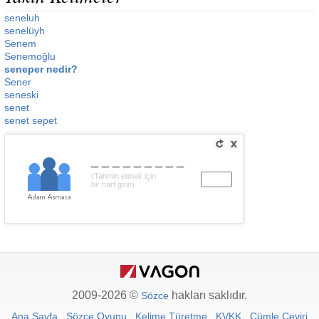
seneluh
senelüyh
Senem
Senemoğlu
seneper nedir?
Sener
seneski
senet
senet sepet
_________
(Tahmin etmek için
bir harf girin)
2009-2026 ©
hakları saklıdır.
Sözce
Ana Sayfa
Sözce Oyunu
Kelime Türetme
KVKK
Cümle Çeviri