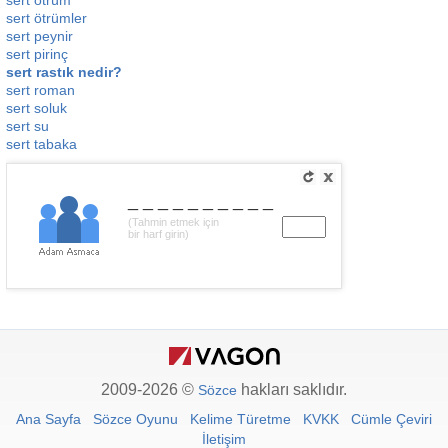
sert ötrüm
sert ötrümler
sert peynir
sert pirinç
sert rastık nedir?
sert roman
sert soluk
sert su
sert tabaka
__________
(Tahmin etmek için
bir harf girin)
2009-2026 ©
hakları saklıdır.
Sözce
Ana Sayfa
Sözce Oyunu
Kelime Türetme
KVKK
Cümle Çeviri
İletişim