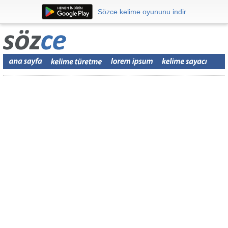
Sözce kelime oyununu indir
Sözce kelime oyununu indir