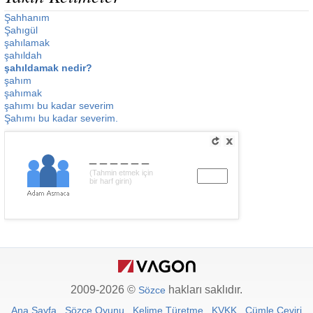
Şahhanım
Şahıgül
şahılamak
şahıldah
şahıldamak nedir?
şahım
şahımak
şahımı bu kadar severim
Şahımı bu kadar severim.
______
(Tahmin etmek için
bir harf girin)
2009-2026 ©
hakları saklıdır.
Sözce
Ana Sayfa
Sözce Oyunu
Kelime Türetme
KVKK
Cümle Çeviri