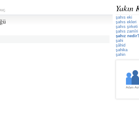
Yakın 
nuç.
şahıs eki
üğü
şahıs ekleri
şahıs şirketi
şahıs zamîri
şahız nedir
şahi
şâhid
şahika
şahin