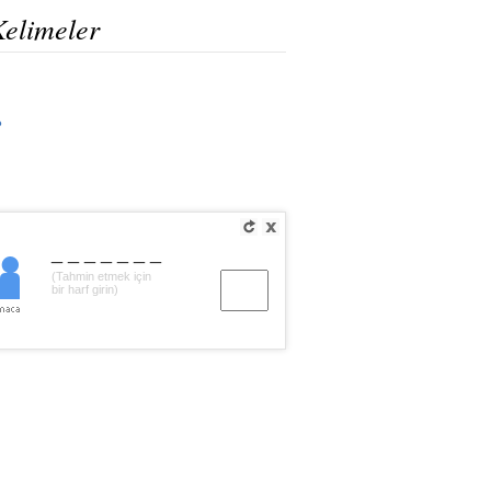
Kelimeler
?
_______
(Tahmin etmek için
bir harf girin)