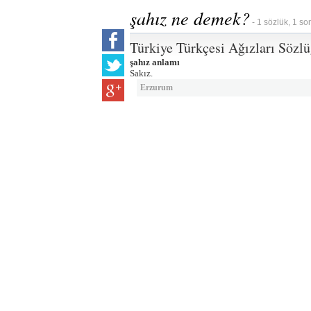
şahız ne demek?
- 1 sözlük, 1 so
Türkiye Türkçesi Ağızları Sözl
şahız anlamı
Sakız.
Erzurum