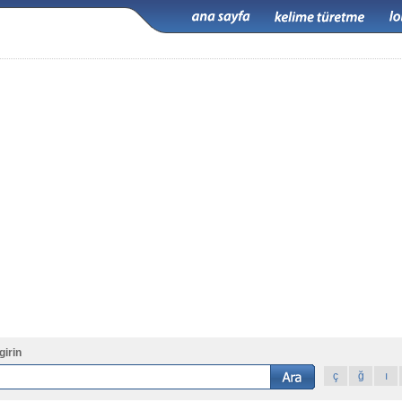
girin
ç
ğ
ı