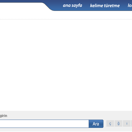
girin
ç
ğ
ı