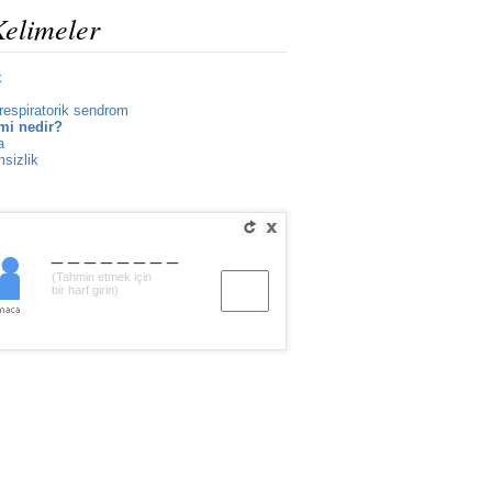
Kelimeler
k
 respiratorik sendrom
emi nedir?
a
msizlik
________
(Tahmin etmek için
bir harf girin)