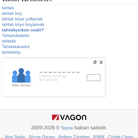
tahtalı
tahtalı köy
tahtalı köye yollamak
tahtalı köyü boylamak
tahtalıçerken nedir?
Tahtalıdedeler
tahtalık
Tahtalıkaradut
tahtalıköy
_________
(Tahmin etmek için
bir harf girin)
2009-2026 ©
hakları saklıdır.
Sözce
Ana Sayfa
Sözce Oyunu
Kelime Türetme
KVKK
Cümle Çeviri