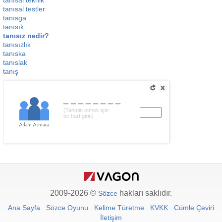
tanısal teknik
tanısal testler
tanısga
tanısık
tanısız nedir?
tanısızlık
tanıska
tanıslak
tanış
________
(Tahmin etmek için
bir harf girin)
2009-2026 ©
hakları saklıdır.
Sözce
Ana Sayfa
Sözce Oyunu
Kelime Türetme
KVKK
Cümle Çeviri
İletişim