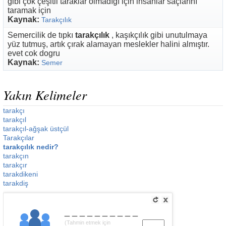
gibi çok çeşitli taraklar olmadığı için insanlar saçlarını
taramak için
Kaynak:
Tarakçılık
Semercilik de tıpkı
tarakçılık
, kaşıkçılık gibi unutulmaya
yüz tutmuş, artık çırak alamayan meslekler halini almıştır.
evet cok dogru
Kaynak:
Semer
Yakın Kelimeler
tarakçı
tarakçıl
tarakçıl-ağşak üstçül
Tarakçılar
tarakçılık nedir?
tarakçın
tarakçır
tarakdikeni
tarakdiş
__________
(Tahmin etmek için