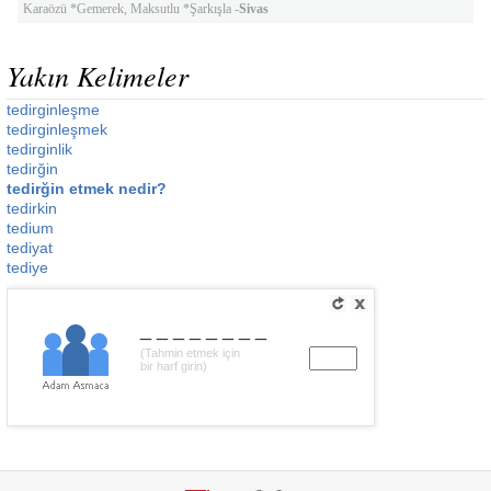
Karaözü *Gemerek, Maksutlu *Şarkışla -
Sivas
Yakın Kelimeler
tedirginleşme
tedirginleşmek
tedirginlik
tedirğin
tedirğin etmek nedir?
tedirkin
tedium
tediyat
tediye
________
(Tahmin etmek için
bir harf girin)