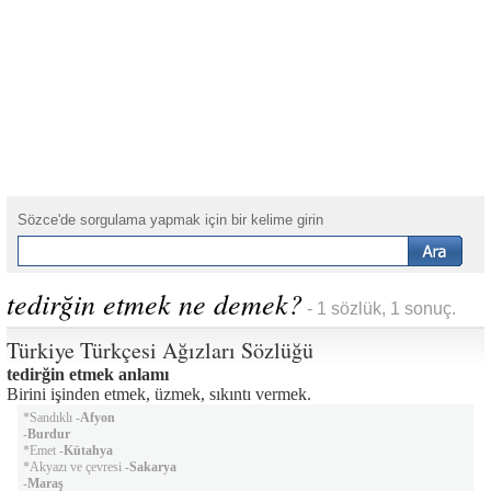
Sözce'de sorgulama yapmak için bir kelime girin
tedirğin etmek ne demek?
- 1 sözlük, 1 sonuç.
Türkiye Türkçesi Ağızları Sözlüğü
tedirğin etmek anlamı
Birini işinden etmek, üzmek, sıkıntı vermek.
*Sandıklı -
Afyon
-
Burdur
*Emet -
Kütahya
*Akyazı ve çevresi -
Sakarya
-
Maraş