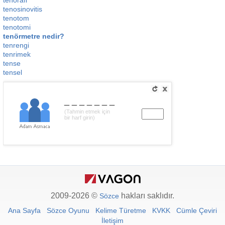
tenorafi
tenosinovitis
tenotom
tenotomi
tenörmetre nedir?
tenrengi
tenrimek
tense
tensel
_______
(Tahmin etmek için
bir harf girin)
2009-2026 ©
hakları saklıdır.
Sözce
Ana Sayfa
Sözce Oyunu
Kelime Türetme
KVKK
Cümle Çeviri
İletişim