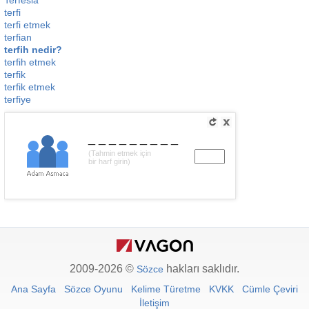
Terfesia
terfi
terfi etmek
terfian
terfih nedir?
terfih etmek
terfik
terfik etmek
terfiye
_________
(Tahmin etmek için
bir harf girin)
2009-2026 ©
hakları saklıdır.
Sözce
Ana Sayfa
Sözce Oyunu
Kelime Türetme
KVKK
Cümle Çeviri
İletişim