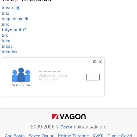
tırıvırı ağ
tırız
tırige düşmek
tırik
tıriye nedir?
tırk
tırka
tırkaç
tırkadak
_____
(Tahmin etmek için
bir harf girin)
2009-2026 ©
hakları saklıdır.
Sözce
Ana Sayfa
Sözce Oyunu
Kelime Türetme
KVKK
Cümle Çeviri